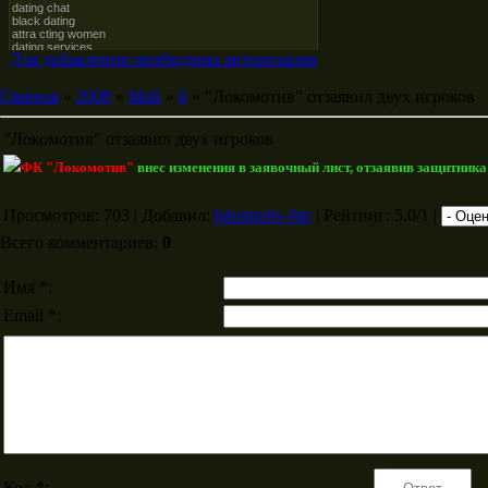
Для добавления необходима авторизация
Главная
»
2008
»
Май
»
6
» "Локомотив" отзаявил двух игроков
"Локомотив" отзаявил двух игроков
ФК "Локомотив"
внес изменения в заявочный лист, отзаявив защитник
Просмотров: 703 | Добавил:
lokomotiv-fan
| Рейтинг: 5.0/1 |
Всего комментариев:
0
Имя *:
Email *:
Код *: