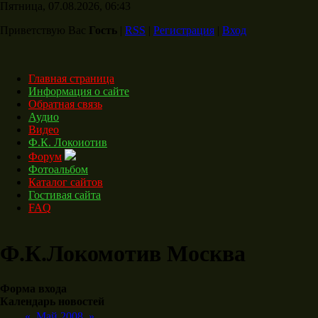
Пятница, 07.08.2026, 06:43
Приветствую Вас
Гость
|
RSS
|
Регистрация
|
Вход
Главная страница
Информация о сайте
Обратная связь
Аудио
Видео
Ф.К. Локоиотив
Форум
Фотоальбом
Каталог сайтов
Гостивая сайта
FAQ
Ф.К.Локомотив Москва
Форма входа
Календарь новостей
«
Май 2008
»