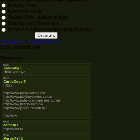
Вперед, Локо
Красно-зеленые
Только Локо, только победа!
Вперед идет Локомотив...
вставай и пой,а если нет-пиздуй домой
Результаты
|
Архив опросов
Всего ответов:
144
Мини-чат