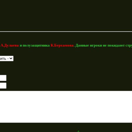
а
А.Дулаева
и полузащитника
К.Берхамова
. Данные игроки не покидают ст