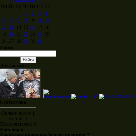
Пн
Вт
Ср
Чт
Пт
Сб
Вс
1
2
3
4
5
6
7
8
9
10
11
12
13
14
15
16
17
18
19
20
21
22
23
24
25
26
27
28
29
30
31
Поиск
Друзья сайта
Статистика
Онлайн всего:
1
Гостей:
1
Пользователей:
0
Наш опрос
Какая вам кричалка больше нравится ?